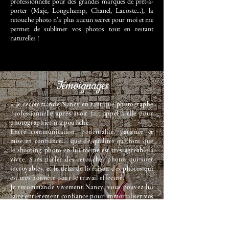
professionnelle pour des grandes marques de prêt-à-
porter (Maje, Longchamp, Chanel, Lacoste...), la
retouche photo n'a plus aucun secret pour moi et me
permet de sublimer vos photos tout en restant
naturelles !
Témoignages
« Je recommande Nancy en tant que photographe
professionnelle après avoir fait appel à elle pour
photographier ma pouliche.
Entre communication, ponctualité, patience et
mise en confiance... que de qualités qui font que
le shooting photo en lui même est très agréable à
vivre. Sans parler des retouches photos qui sont
incroyables, et le délai de livraison des photos qui
est très honnête pour le travail effectué.
Je recommande vivement Nancy, vous pouvez lui
faire entièrement confiance pour immortaliser vos
plus beaux souvenirs.
Merci infiniment Nancy, j’espère te revoir vite en